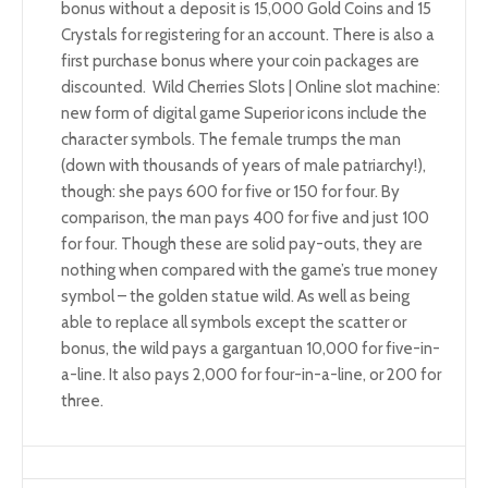
bonus without a deposit is 15,000 Gold Coins and 15
Crystals for registering for an account. There is also a
first purchase bonus where your coin packages are
discounted. Wild Cherries Slots | Online slot machine:
new form of digital game Superior icons include the
character symbols. The female trumps the man
(down with thousands of years of male patriarchy!),
though: she pays 600 for five or 150 for four. By
comparison, the man pays 400 for five and just 100
for four. Though these are solid pay-outs, they are
nothing when compared with the game’s true money
symbol – the golden statue wild. As well as being
able to replace all symbols except the scatter or
bonus, the wild pays a gargantuan 10,000 for five-in-
a-line. It also pays 2,000 for four-in-a-line, or 200 for
three.