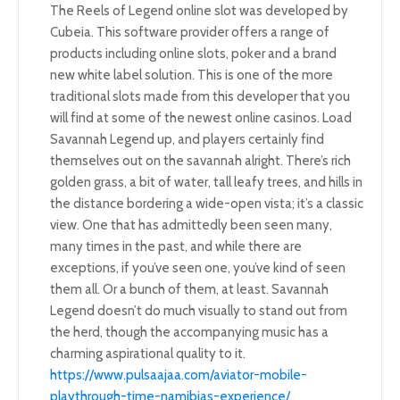
The Reels of Legend online slot was developed by
Cubeia. This software provider offers a range of
products including online slots, poker and a brand
new white label solution. This is one of the more
traditional slots made from this developer that you
will find at some of the newest online casinos. Load
Savannah Legend up, and players certainly find
themselves out on the savannah alright. There’s rich
golden grass, a bit of water, tall leafy trees, and hills in
the distance bordering a wide-open vista; it’s a classic
view. One that has admittedly been seen many,
many times in the past, and while there are
exceptions, if you’ve seen one, you’ve kind of seen
them all. Or a bunch of them, at least. Savannah
Legend doesn’t do much visually to stand out from
the herd, though the accompanying music has a
charming aspirational quality to it.
https://www.pulsaajaa.com/aviator-mobile-
playthrough-time-namibias-experience/