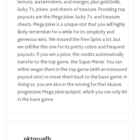
lemons, watermelons, and oranges, plus gold bells,
lucky 7’s, jokers, and chests of treasure. Providing top
payouts are the Mega Joker, lucky 7’s, and treasure
chests. Mega Joker is a unique slot that you will highly
likely remember for a while for its simplicity and
generous wins. We missed the Free Spins a lot, but
we still like this one for its pretty colors and frequent
payouts. If you win a prize, the credits automatically
transfer to the top game, the Super Meter. You can
either wager them in the top game (with an increased
payout rate) or move them back to the base game. In
doing so, you are also in the running for that elusive
progressive Mega Joker Jackpot, which you can only hit
in the base game.
pktnruafb