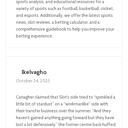
sports analysis, and educational resources for a
variety of sports such as football, basketball, cricket,
and esports. Additionally, we offer the latest sports
news, slot reviews, a betting calculator, and a
comprehensive guidebook to help you improve your
betting experience.
lkelvagho
October 24, 2025
Carragher claimed that Slot’s side tried to “sprinkled a
little bit of stardust” on a “workmanlike” side with
their transfer business over the summer. “And they
haven’t gained anything going forward but they have
lost a lot defensively,” the former centre back huffed.