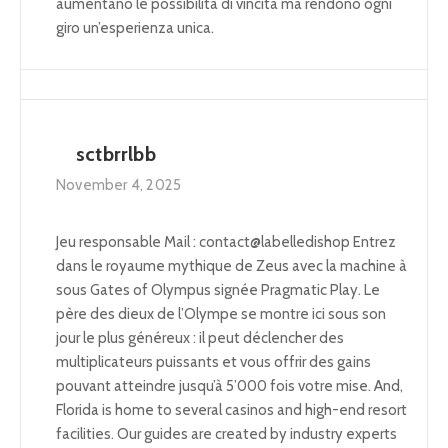
aumentano le possibilità di vincita ma rendono ogni
giro un’esperienza unica.
sctbrrlbb
November 4, 2025
Jeu responsable Mail : contact@labelledishop Entrez
dans le royaume mythique de Zeus avec la machine à
sous Gates of Olympus signée Pragmatic Play. Le
père des dieux de l’Olympe se montre ici sous son
jour le plus généreux : il peut déclencher des
multiplicateurs puissants et vous offrir des gains
pouvant atteindre jusqu’à 5’000 fois votre mise. And,
Florida is home to several casinos and high-end resort
facilities. Our guides are created by industry experts