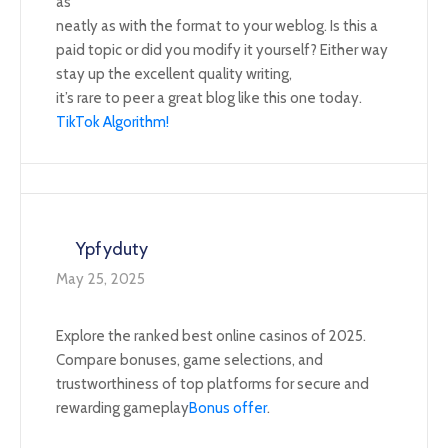
as
neatly as with the format to your weblog. Is this a
paid topic or did you modify it yourself? Either way
stay up the excellent quality writing,
it’s rare to peer a great blog like this one today.
TikTok Algorithm
!
Ypfyduty
May 25, 2025
Explore the ranked best online casinos of 2025.
Compare bonuses, game selections, and
trustworthiness of top platforms for secure and
rewarding gameplay
Bonus offer
.