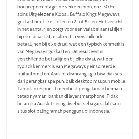
bouncepercentage, de verkeersbron, enz. 50 Fre
spins Uitgelezene Kloos… Buffalo Kings Megaways
gokkast heeft zes rollen en 2 tot 8 rijen. Het verschil
in het aantal rijen zorgt voor een variabel aantal rijen
bij elke draai. Dit resulteert in verschillende
betaallijnen bij elke draai, wat een typisch kenmerk is
van Megaways gokkasten. Dit resulteert in
verschillende betaallijnen bij elke draai, wat een
typisch kenmerk is van Megaways geïnspireerde
fruitautomaten. Araislot dirancang agar bisa diakses
dari perangkat apa pun, baik desktop maupun mobile.
Tampilan responsif membuat pengalaman bermain
tetap nyaman, bahkan di layar smartphone. Tidak
heran jika Araislot sering disebut sebagai salah satu
situs slot paling ramah pengguna di Indonesia.