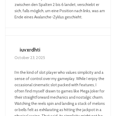
zwischen den Spalten 2 bis 6 landet, verschiebt er
sich, falls möglich, um eine Position nach links, was am
Ende eines Avalanche-Zyklus geschieht.
iuvxrdhti
October 23, 2025
I’m the kind of slot player who values simplicity and a
sense of control over my gameplay. While I enjoy the
occasional cinematic slot packed with features, I
often find myself drawn to games like Mega Joker for
their straightforward mechanics and nostalgic charm.
Watching the reels spin and landing a stack of melons
or bells felt as exhilarating as hitting the jackpot in a
physical casino. That said, its simplicity might not be