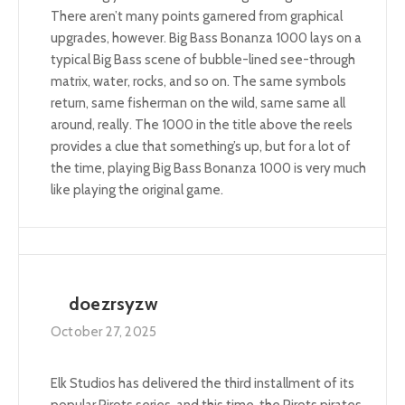
There aren’t many points garnered from graphical
upgrades, however. Big Bass Bonanza 1000 lays on a
typical Big Bass scene of bubble-lined see-through
matrix, water, rocks, and so on. The same symbols
return, same fisherman on the wild, same same all
around, really. The 1000 in the title above the reels
provides a clue that something’s up, but for a lot of
the time, playing Big Bass Bonanza 1000 is very much
like playing the original game.
doezrsyzw
October 27, 2025
Elk Studios has delivered the third installment of its
popular Pirots series, and this time, the Pirots pirates