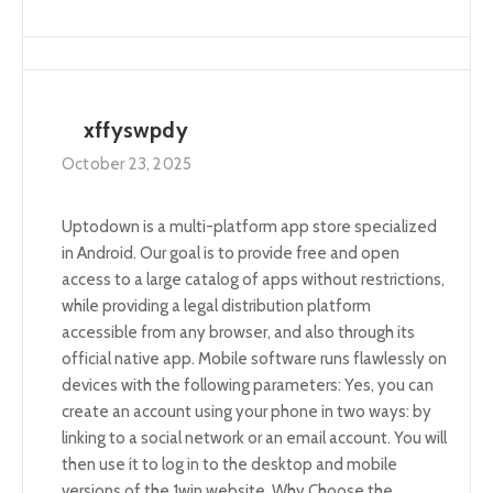
xffyswpdy
October 23, 2025
Uptodown is a multi-platform app store specialized
in Android. Our goal is to provide free and open
access to a large catalog of apps without restrictions,
while providing a legal distribution platform
accessible from any browser, and also through its
official native app. Mobile software runs flawlessly on
devices with the following parameters: Yes, you can
create an account using your phone in two ways: by
linking to a social network or an email account. You will
then use it to log in to the desktop and mobile
versions of the 1win website. Why Choose the