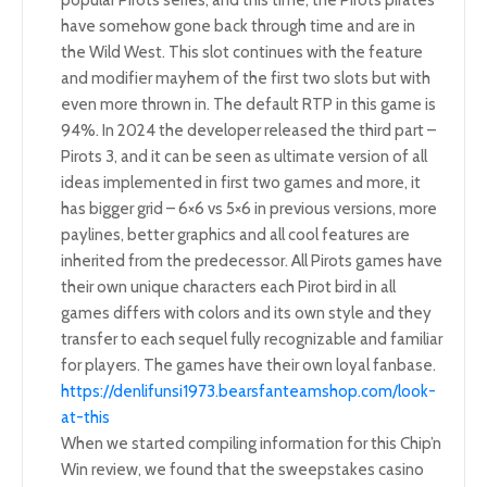
have somehow gone back through time and are in
the Wild West. This slot continues with the feature
and modifier mayhem of the first two slots but with
even more thrown in. The default RTP in this game is
94%. In 2024 the developer released the third part –
Pirots 3, and it can be seen as ultimate version of all
ideas implemented in first two games and more, it
has bigger grid – 6×6 vs 5×6 in previous versions, more
paylines, better graphics and all cool features are
inherited from the predecessor. All Pirots games have
their own unique characters each Pirot bird in all
games differs with colors and its own style and they
transfer to each sequel fully recognizable and familiar
for players. The games have their own loyal fanbase.
https://denlifunsi1973.bearsfanteamshop.com/look-
at-this
When we started compiling information for this Chip’n
Win review, we found that the sweepstakes casino