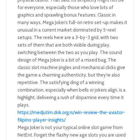
for everyone, especially those who love lots of
graphics and sprawling bonus features. Classic in
many ways, Mega Joker’s full-on retro set-up makes it
unusual in a current market dominated by 5-reel
setups. The reels here are a 3-by-3 grid, with two
sets of them that are both visible during play,
switching between the two as you play. The sound
design of Mega Joker is a bit of a mixed bag. The
classic slot machine jingles and mechanical clicks give
the game a charming authenticity, but they’re also
repetitive. The satisfying ding of a winning
combination, especially when bells or jokers align, is a
highlight, delivering a rush of dopamine every time it
plays.
https://medjutim.dnk.org.rs/win-review-the-aviator-
filipino-player-insights/
Mega Joker is not your typical online slot game from
NetEnt. Forget the flashy new age slots you are used