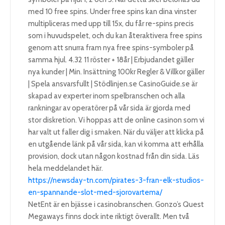
med 10 free spins. Under free spins kan dina vinster
multipliceras med upp till 15x, du får re-spins precis
som i huvudspelet, och du kan återaktivera free spins
genom att snurra fram nya free spins-symboler på
samma hjul. 4.32 11 röster + 18år | Erbjudandet gäller
nya kunder | Min. Insättning 100kr Regler & Villkor gäller
| Spela ansvarsfullt | Stödlinjen.se CasinoGuide.se är
skapad av experter inom spelbranschen och alla
rankningar av operatörer på vår sida är gjorda med
stor diskretion. Vi hoppas att de online casinon som vi
har valt ut faller dig i smaken. När du väljer att klicka på
en utgående länk på vår sida, kan vi komma att erhålla
provision, dock utan någon kostnad från din sida. Läs
hela meddelandet här.
https://newsday-tn.com/pirates-3-fran-elk-studios-
en-spannande-slot-med-sjorovartema/
NetEnt är en bjässe i casinobranschen. Gonzo’s Quest
Megaways finns dock inte riktigt överallt. Men två