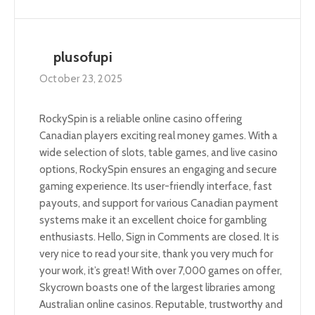
plusofupi
October 23, 2025
RockySpin is a reliable online casino offering
Canadian players exciting real money games. With a
wide selection of slots, table games, and live casino
options, RockySpin ensures an engaging and secure
gaming experience. Its user-friendly interface, fast
payouts, and support for various Canadian payment
systems make it an excellent choice for gambling
enthusiasts. Hello, Sign in Comments are closed. It is
very nice to read your site, thank you very much for
your work, it’s great! With over 7,000 games on offer,
Skycrown boasts one of the largest libraries among
Australian online casinos. Reputable, trustworthy and