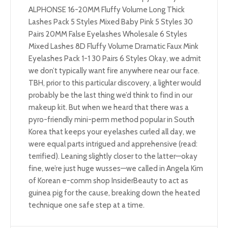
ALPHONSE 16-20MM Fluffy Volume Long Thick
Lashes Pack 5 Styles Mixed Baby Pink 5 Styles 30
Pairs 20MM False Eyelashes Wholesale 6 Styles
Mixed Lashes 8D Fluffy Volume Dramatic Faux Mink
Eyelashes Pack 1-1 30 Pairs 6 Styles Okay, we admit
we don’t typically want fire anywhere near our face.
TBH, prior to this particular discovery, a lighter would
probably be the last thing we’d think to find in our
makeup kit. But when we heard that there was a
pyro-friendly mini-perm method popular in South
Korea that keeps your eyelashes curled all day, we
were equal parts intrigued and apprehensive (read:
terrified). Leaning slightly closer to the latter—okay
fine, we’re just huge wusses—we called in Angela Kim
of Korean e-comm shop InsiderBeauty to act as
guinea pig for the cause, breaking down the heated
technique one safe step at a time.