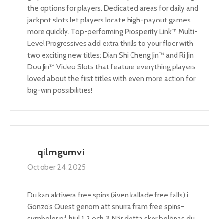
the options for players. Dedicated areas for daily and
jackpot slots let players locate high-payout games
more quickly. Top-performing Prosperity Link™ Multi-
Level Progressives add extra thrills to your floor with
two exciting new titles: Dian Shi Cheng Jin™ and Ri Jin
Dou Jin™ Video Slots that feature everything players
loved about the first titles with even more action for
big-win possibilities!
qilmgumvi
October 24, 2025
Du kan aktivera free spins (även kallade free falls) i
Gonzo’s Quest genom att snurra fram free spins-
symboler på hjul 1, 2 och 3. När detta sker belönas du