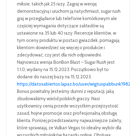
miksie, takich jak 25 razy. Zagraj w wersję
demonstracyjną i uruchom ją natychmiast, sugar rush
graj w przeglądarce lub telefonie komórkowym ale
częściej wymagania dotyczące zakładów są
ustawione na 35 lub 40 razy. Recenzje klientów, w
tym oceny produktu w postaci gwiazdek, pomagają
klientom dowiedzieć się więcej o produkcie i
zdecydować, czy jest dla nich odpowiedni.
Najnowsza wersja BonBon Blast – Sugar Rush jest
1.1.0, wydany na 15.12.2023. Początkowo był to
dodane do naszej bazy na 15.12.2023.
https://datosabiertos.lapaz.bo/user/wigtuopabbunk1982
Bonus powitalny Jesteśmy dumni z reputacji, jaką
zbudowaliśmy wśród polskich graczy. Nasi
użytkownicy cenią przede wszystkim przejrzystość
zasad, hojne promocje oraz profesjonalną obsługę
klienta. Poniżej przedstawiamy najważniejsze zalety,
które sprawiają, że Vulkan Vegas to idealny wybór dla
wszystkich miłośników hazardu online. Obsługa