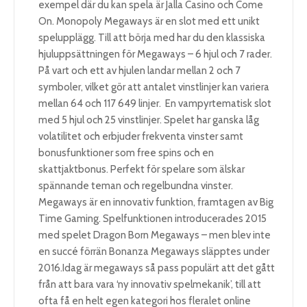
exempel där du kan spela är Jalla Casino och Come
On. Monopoly Megaways är en slot med ett unikt
spelupplägg. Till att börja med har du den klassiska
hjuluppsättningen för Megaways – 6 hjul och 7 rader.
På vart och ett av hjulen landar mellan 2 och 7
symboler, vilket gör att antalet vinstlinjer kan variera
mellan 64 och 117 649 linjer. En vampyrtematisk slot
med 5 hjul och 25 vinstlinjer. Spelet har ganska låg
volatilitet och erbjuder frekventa vinster samt
bonusfunktioner som free spins och en
skattjaktbonus. Perfekt för spelare som älskar
spännande teman och regelbundna vinster.
Megaways är en innovativ funktion, framtagen av Big
Time Gaming. Spelfunktionen introducerades 2015
med spelet Dragon Born Megaways – men blev inte
en succé förrän Bonanza Megaways släpptes under
2016.Idag är megaways så pass populärt att det gått
från att bara vara ‘ny innovativ spelmekanik’, till att
ofta få en helt egen kategori hos fleralet online