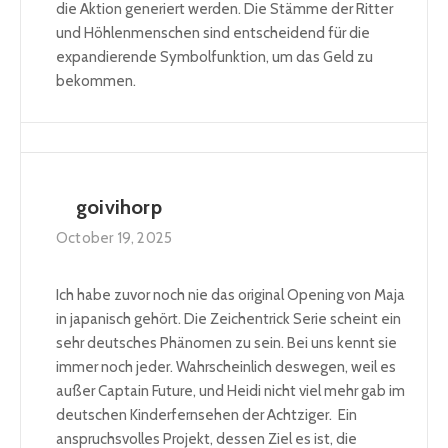
die Aktion generiert werden. Die Stämme der Ritter
und Höhlenmenschen sind entscheidend für die
expandierende Symbolfunktion, um das Geld zu
bekommen.
goivihorp
October 19, 2025
Ich habe zuvor noch nie das original Opening von Maja
in japanisch gehört. Die Zeichentrick Serie scheint ein
sehr deutsches Phänomen zu sein. Bei uns kennt sie
immer noch jeder. Wahrscheinlich deswegen, weil es
außer Captain Future, und Heidi nicht viel mehr gab im
deutschen Kinderfernsehen der Achtziger. Ein
anspruchsvolles Projekt, dessen Ziel es ist, die