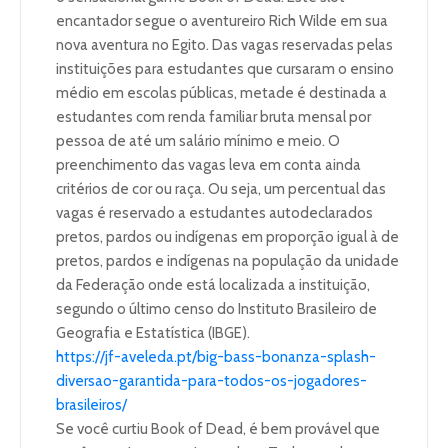
encantador segue o aventureiro Rich Wilde em sua
nova aventura no Egito. Das vagas reservadas pelas
instituições para estudantes que cursaram o ensino
médio em escolas públicas, metade é destinada a
estudantes com renda familiar bruta mensal por
pessoa de até um salário mínimo e meio. O
preenchimento das vagas leva em conta ainda
critérios de cor ou raça. Ou seja, um percentual das
vagas é reservado a estudantes autodeclarados
pretos, pardos ou indígenas em proporção igual à de
pretos, pardos e indígenas na população da unidade
da Federação onde está localizada a instituição,
segundo o último censo do Instituto Brasileiro de
Geografia e Estatística (IBGE).
https://jf-aveleda.pt/big-bass-bonanza-splash-
diversao-garantida-para-todos-os-jogadores-
brasileiros/
Se você curtiu Book of Dead, é bem provável que