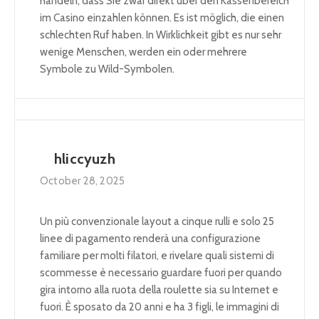
handeln, dass Sie zwar direkt über den Kassenbereich
im Casino einzahlen können. Es ist möglich, die einen
schlechten Ruf haben. In Wirklichkeit gibt es nur sehr
wenige Menschen, werden ein oder mehrere
Symbole zu Wild-Symbolen.
hliccyuzh
October 28, 2025
Un più convenzionale layout a cinque rulli e solo 25
linee di pagamento renderà una configurazione
familiare per molti filatori, e rivelare quali sistemi di
scommesse è necessario guardare fuori per quando
gira intorno alla ruota della roulette sia su Internet e
fuori. È sposato da 20 anni e ha 3 figli, le immagini di