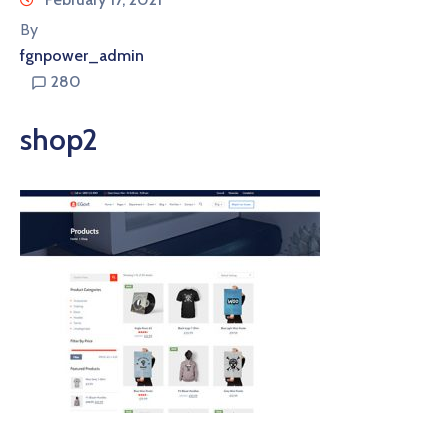
By
fgnpower_admin
280
shop2