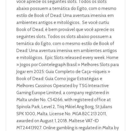
você aprecie os seguintes slots. Todos os slots
abaixo possuem a temática do Egito, com o mesmo
estilo de Book of Dead: Uma aventura imersiva em
ambientes antigos e mitológicos. Se você curtiu
Book of Dead, é bem provável que você aprecie os
seguintes slots. Todos os slots abaixo possuem a
temática do Egito, com o mesmo estilo de Book of
Dead: Uma aventura imersiva em ambientes antigos
e mitológicos. Epic Slots released every week. Home
» Jogos por Cointelegraph Brasil » Melhores Slots para
Jogar em 2025: Guia Completo de Caça-níqueis »
Book of Dead: Guia Como jogar Estratégias e
Melhores Cassinos Operated by TSG Interactive
Gaming Europe Limited, a company registered in
Malta under No. C54266, with registered office at
Spinola Park, Level 2, Triq Mikiel Ang Borg, St Julians
SPK 1000, Malta. License No. MGA B2C 213 2011,
awarded on August 1, 2018. Maltese VAT-ID
MT24413927. Online gambling is regulated in Malta by