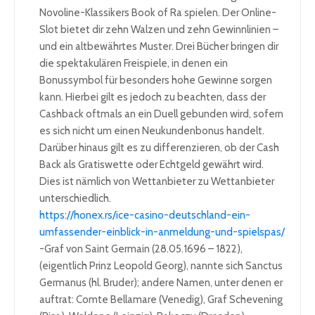
Novoline-Klassikers Book of Ra spielen. Der Online-
Slot bietet dir zehn Walzen und zehn Gewinnlinien –
und ein altbewährtes Muster. Drei Bücher bringen dir
die spektakulären Freispiele, in denen ein
Bonussymbol für besonders hohe Gewinne sorgen
kann. Hierbei gilt es jedoch zu beachten, dass der
Cashback oftmals an ein Duell gebunden wird, sofern
es sich nicht um einen Neukundenbonus handelt.
Darüber hinaus gilt es zu differenzieren, ob der Cash
Back als Gratiswette oder Echtgeld gewährt wird.
Dies ist nämlich von Wettanbieter zu Wettanbieter
unterschiedlich.
https://honex.rs/ice-casino-deutschland-ein-
umfassender-einblick-in-anmeldung-und-spielspas/
-Graf von Saint Germain (28.05.1696 – 1822),
(eigentlich Prinz Leopold Georg), nannte sich Sanctus
Germanus (hl. Bruder); andere Namen, unter denen er
auftrat: Comte Bellamare (Venedig), Graf Schevening