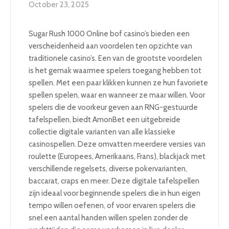
October 23, 2025
Sugar Rush 1000 Online bof casino’s bieden een
verscheidenheid aan voordelen ten opzichte van
traditionele casino’s. Een van de grootste voordelen
is het gemak waarmee spelers toegang hebben tot
spellen. Met een paar klikken kunnen ze hun favoriete
spellen spelen, waar en wanneer ze maar willen. Voor
spelers die de voorkeur geven aan RNG-gestuurde
tafelspellen, biedt AmonBet een uitgebreide
collectie digitale varianten van alle klassieke
casinospellen. Deze omvatten meerdere versies van
roulette (Europees, Amerikaans, Frans), blackjack met
verschillende regelsets, diverse pokervarianten,
baccarat, craps en meer. Deze digitale tafelspellen
zijn ideaal voor beginnende spelers die in hun eigen
tempo willen oefenen, of voor ervaren spelers die
snel een aantal handen willen spelen zonder de