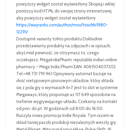
powyższy widget został wyświetlony Skopiuj i wklej
poniższy kod HTML do swojej strony internetowej,
aby powyższy widget został wyświetlony
https://wayranks.com/author/mouftirachki1980-
12291/
Dostupné varianty tohto produktu Dokładnie
przedstawiamy produkty na zdjęciach i w opisach,
abyś miał pewność, że otrzymasz to, czego
oczekujesz. MegaIndiaPharm: reputable indian online
pharmacy – Mega India Pharm EAN: 4061504037202
Tel:+48 731 719 961 Opisywany automat bazuje na
dość nietypowym pionowym układzie, który składa
się z pola gry o wymiarach 6×7. Jest to slot w systemie
Megaways, który proponuje aż 117 649 sposobów na
trafienie wygrywającego układu. Czekamy na kontakt
od pon. do pt. W godzinach od 8:00 do 16:00.
Ruszyła nowa promocja Indie Royale. Tym razem w
skład taniej paczki produkcji niezależnych weszły gry
Metal Planet, Mitsurugi Kamui Hikae, Pulse Shift, Al