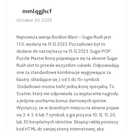
mmlqgjhcf
October 20, 2025
Najnowsza wersja BonBon Blast – Sugar Rush jest
1.1.0, wydany na 15.12.2023. Początkowo był to
dodane do naszej bazy na 15.12.2023. Sugar POP :
Puzzle Master Ikony pojawiające się na ekranie Sugar
Rush slot to przede wszystkim cukierki. Odpowiadają
one za standardowe kombinacje wygrywające za
klastry, składające się z od 5 do 15+ symboli.
Dodatkowo można trafić jedną ikonę specjalną. To
Scatter, który nie odpowiada za wypłacenie nagrody,
a jedynie uruchamia bonus darmowych spinów.
Wystarczy, że w dowolnym miejscu na ekranie pojawi
się 3, 4, 5, 6 lub 7 symboli, a gra przyzna 10, 12, 15, 20,
lub 30 bezpłatnych obrotów. Skopiuj i wklej poniższy
kod HTML do swojej strony internetowej, aby