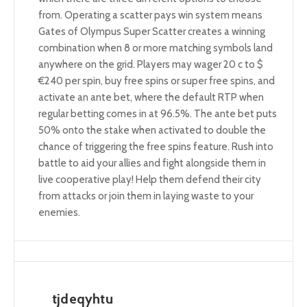
from. Operating a scatter pays win system means
Gates of Olympus Super Scatter creates a winning
combination when 8 or more matching symbols land
anywhere on the grid. Players may wager 20 c to $
€240 per spin, buy free spins or super free spins, and
activate an ante bet, where the default RTP when
regular betting comes in at 96.5%. The ante bet puts
50% onto the stake when activated to double the
chance of triggering the free spins feature. Rush into
battle to aid your allies and fight alongside them in
live cooperative play! Help them defend their city
from attacks or join them in laying waste to your
enemies.
tjdeqyhtu