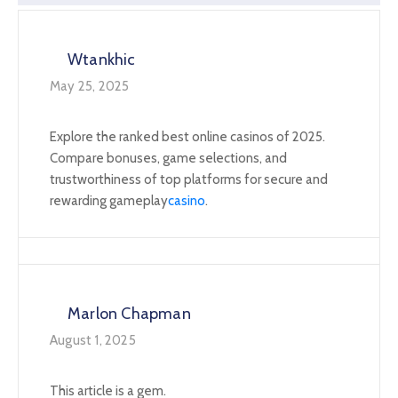
Wtankhic
May 25, 2025
Explore the ranked best online casinos of 2025.
Compare bonuses, game selections, and
trustworthiness of top platforms for secure and
rewarding gameplay
casino
.
Marlon Chapman
August 1, 2025
This article is a gem.