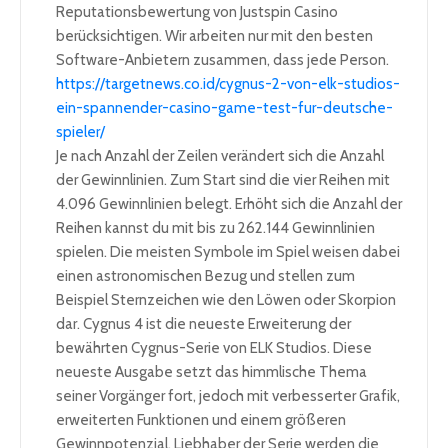
Reputationsbewertung von Justspin Casino
berücksichtigen. Wir arbeiten nur mit den besten
Software-Anbietern zusammen, dass jede Person.
https://targetnews.co.id/cygnus-2-von-elk-studios-
ein-spannender-casino-game-test-fur-deutsche-
spieler/
Je nach Anzahl der Zeilen verändert sich die Anzahl
der Gewinnlinien. Zum Start sind die vier Reihen mit
4.096 Gewinnlinien belegt. Erhöht sich die Anzahl der
Reihen kannst du mit bis zu 262.144 Gewinnlinien
spielen. Die meisten Symbole im Spiel weisen dabei
einen astronomischen Bezug und stellen zum
Beispiel Sternzeichen wie den Löwen oder Skorpion
dar. Cygnus 4 ist die neueste Erweiterung der
bewährten Cygnus-Serie von ELK Studios. Diese
neueste Ausgabe setzt das himmlische Thema
seiner Vorgänger fort, jedoch mit verbesserter Grafik,
erweiterten Funktionen und einem größeren
Gewinnpotenzial. Liebhaber der Serie werden die