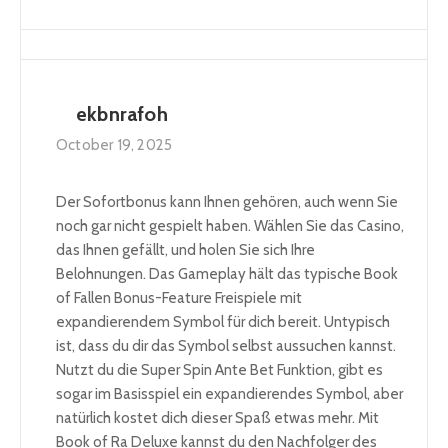
ekbnrafoh
October 19, 2025
Der Sofortbonus kann Ihnen gehören, auch wenn Sie
noch gar nicht gespielt haben. Wählen Sie das Casino,
das Ihnen gefällt, und holen Sie sich Ihre
Belohnungen. Das Gameplay hält das typische Book
of Fallen Bonus-Feature Freispiele mit
expandierendem Symbol für dich bereit. Untypisch
ist, dass du dir das Symbol selbst aussuchen kannst.
Nutzt du die Super Spin Ante Bet Funktion, gibt es
sogar im Basisspiel ein expandierendes Symbol, aber
natürlich kostet dich dieser Spaß etwas mehr. Mit
Book of Ra Deluxe kannst du den Nachfolger des