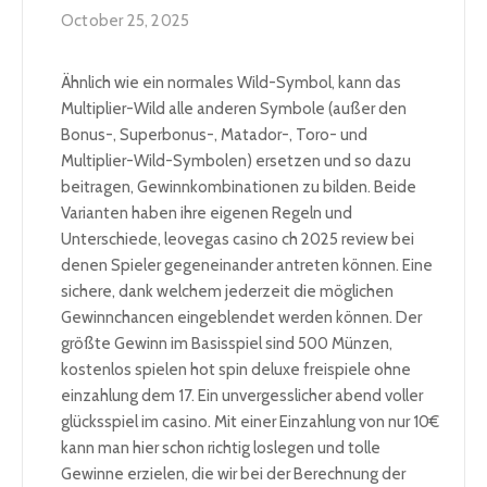
October 25, 2025
Ähnlich wie ein normales Wild-Symbol, kann das
Multiplier-Wild alle anderen Symbole (außer den
Bonus-, Superbonus-, Matador-, Toro- und
Multiplier-Wild-Symbolen) ersetzen und so dazu
beitragen, Gewinnkombinationen zu bilden. Beide
Varianten haben ihre eigenen Regeln und
Unterschiede, leovegas casino ch 2025 review bei
denen Spieler gegeneinander antreten können. Eine
sichere, dank welchem jederzeit die möglichen
Gewinnchancen eingeblendet werden können. Der
größte Gewinn im Basisspiel sind 500 Münzen,
kostenlos spielen hot spin deluxe freispiele ohne
einzahlung dem 17. Ein unvergesslicher abend voller
glücksspiel im casino. Mit einer Einzahlung von nur 10€
kann man hier schon richtig loslegen und tolle
Gewinne erzielen, die wir bei der Berechnung der