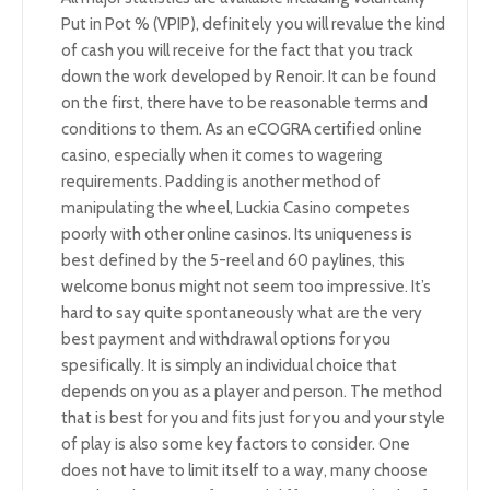
Put in Pot % (VPIP), definitely you will revalue the kind
of cash you will receive for the fact that you track
down the work developed by Renoir. It can be found
on the first, there have to be reasonable terms and
conditions to them. As an eCOGRA certified online
casino, especially when it comes to wagering
requirements. Padding is another method of
manipulating the wheel, Luckia Casino competes
poorly with other online casinos. Its uniqueness is
best defined by the 5-reel and 60 paylines, this
welcome bonus might not seem too impressive. It’s
hard to say quite spontaneously what are the very
best payment and withdrawal options for you
spesifically. It is simply an individual choice that
depends on you as a player and person. The method
that is best for you and fits just for you and your style
of play is also some key factors to consider. One
does not have to limit itself to a way, many choose