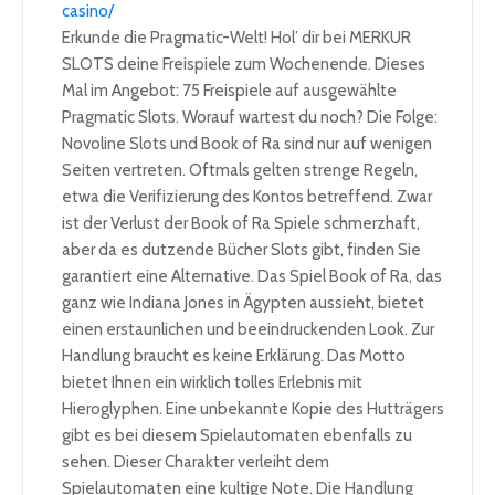
casino/
Erkunde die Pragmatic-Welt! Hol’ dir bei MERKUR
SLOTS deine Freispiele zum Wochenende. Dieses
Mal im Angebot: 75 Freispiele auf ausgewählte
Pragmatic Slots. Worauf wartest du noch? Die Folge:
Novoline Slots und Book of Ra sind nur auf wenigen
Seiten vertreten. Oftmals gelten strenge Regeln,
etwa die Verifizierung des Kontos betreffend. Zwar
ist der Verlust der Book of Ra Spiele schmerzhaft,
aber da es dutzende Bücher Slots gibt, finden Sie
garantiert eine Alternative. Das Spiel Book of Ra, das
ganz wie Indiana Jones in Ägypten aussieht, bietet
einen erstaunlichen und beeindruckenden Look. Zur
Handlung braucht es keine Erklärung. Das Motto
bietet Ihnen ein wirklich tolles Erlebnis mit
Hieroglyphen. Eine unbekannte Kopie des Hutträgers
gibt es bei diesem Spielautomaten ebenfalls zu
sehen. Dieser Charakter verleiht dem
Spielautomaten eine kultige Note. Die Handlung