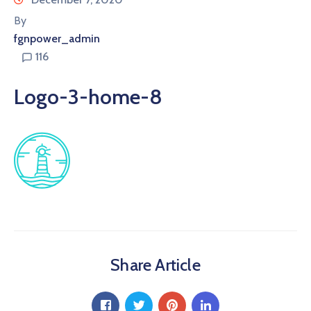
By
fgnpower_admin
116
Logo-3-home-8
Share Article