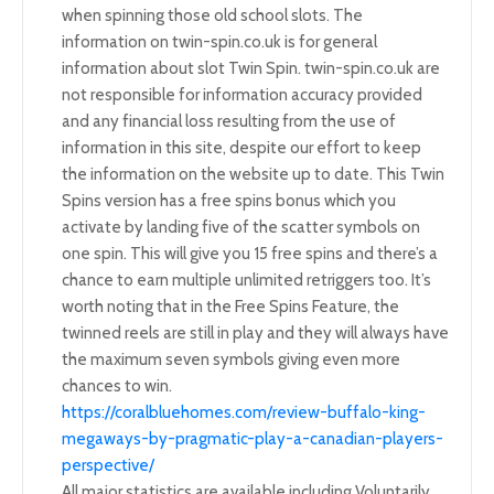
when spinning those old school slots. The
information on twin-spin.co.uk is for general
information about slot Twin Spin. twin-spin.co.uk are
not responsible for information accuracy provided
and any financial loss resulting from the use of
information in this site, despite our effort to keep
the information on the website up to date. This Twin
Spins version has a free spins bonus which you
activate by landing five of the scatter symbols on
one spin. This will give you 15 free spins and there’s a
chance to earn multiple unlimited retriggers too. It’s
worth noting that in the Free Spins Feature, the
twinned reels are still in play and they will always have
the maximum seven symbols giving even more
chances to win.
https://coralbluehomes.com/review-buffalo-king-
megaways-by-pragmatic-play-a-canadian-players-
perspective/
All major statistics are available including Voluntarily