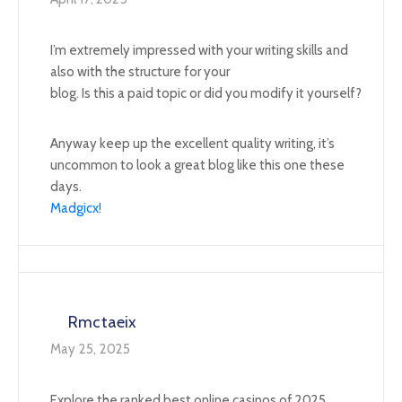
I’m extremely impressed with your writing skills and
also with the structure for your
blog. Is this a paid topic or did you modify it yourself?
Anyway keep up the excellent quality writing, it’s
uncommon to look a great blog like this one these
days.
Madgicx
!
Rmctaeix
May 25, 2025
Explore the ranked best online casinos of 2025.