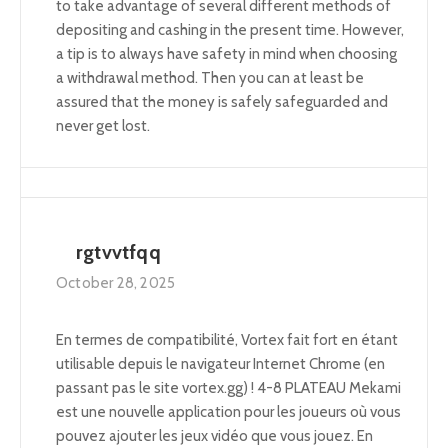
to take advantage of several different methods of
depositing and cashing in the present time. However,
a tip is to always have safety in mind when choosing
a withdrawal method. Then you can at least be
assured that the money is safely safeguarded and
never get lost.
rgtvvtfqq
October 28, 2025
En termes de compatibilité, Vortex fait fort en étant
utilisable depuis le navigateur Internet Chrome (en
passant pas le site vortex.gg) ! 4-8 PLATEAU Mekami
est une nouvelle application pour les joueurs où vous
pouvez ajouter les jeux vidéo que vous jouez. En