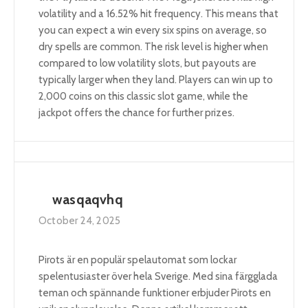
volatility and a 16.52% hit frequency. This means that
you can expect a win every six spins on average, so
dry spells are common. The risk level is higher when
compared to low volatility slots, but payouts are
typically larger when they land. Players can win up to
2,000 coins on this classic slot game, while the
jackpot offers the chance for further prizes.
wasqaqvhq
October 24, 2025
Pirots är en populär spelautomat som lockar
spelentusiaster över hela Sverige. Med sina färgglada
teman och spännande funktioner erbjuder Pirots en