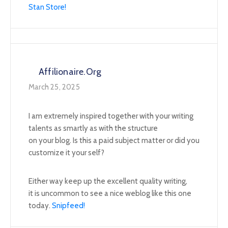
Stan Store
!
Affilionaire.org
March 25, 2025
I am extremely inspired together with your writing
talents as smartly as with the structure
on your blog. Is this a paid subject matter or did you
customize it your self?
Either way keep up the excellent quality writing,
it is uncommon to see a nice weblog like this one
today.
Snipfeed
!