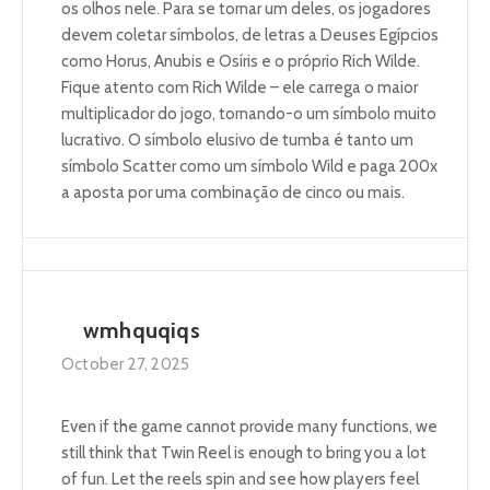
os olhos nele. Para se tornar um deles, os jogadores
devem coletar símbolos, de letras a Deuses Egípcios
como Horus, Anubis e Osíris e o próprio Rich Wilde.
Fique atento com Rich Wilde – ele carrega o maior
multiplicador do jogo, tornando-o um símbolo muito
lucrativo. O símbolo elusivo de tumba é tanto um
símbolo Scatter como um símbolo Wild e paga 200x
a aposta por uma combinação de cinco ou mais.
wmhquqiqs
October 27, 2025
Even if the game cannot provide many functions, we
still think that Twin Reel is enough to bring you a lot
of fun. Let the reels spin and see how players feel