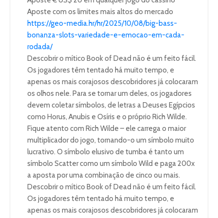
Aposte com os limites mais altos do mercado
https://geo-media.hr/hr/2025/10/08/big-bass-
bonanza-slots-variedade-e-emocao-em-cada-
rodada/
Descobrir o mítico Book of Dead não é um feito fácil.
Os jogadores têm tentado há muito tempo, e
apenas os mais corajosos descobridores já colocaram
os olhos nele. Para se tornar um deles, os jogadores
devem coletar símbolos, de letras a Deuses Egípcios
como Horus, Anubis e Osíris e o próprio Rich Wilde.
Fique atento com Rich Wilde – ele carrega o maior
multiplicador do jogo, tornando-o um símbolo muito
lucrativo. O símbolo elusivo de tumba é tanto um
símbolo Scatter como um símbolo Wild e paga 200x
a aposta por uma combinação de cinco ou mais.
Descobrir o mítico Book of Dead não é um feito fácil.
Os jogadores têm tentado há muito tempo, e
apenas os mais corajosos descobridores já colocaram