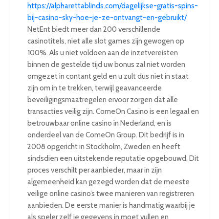
https://alpharettablinds.com/dagelijkse-gratis-spins-
bij-casino-sky-hoe-je-ze-ontvangt-en-gebruikt/
NetEnt biedt meer dan 200 verschillende
casinotitels, niet alle slot games zijn gewogen op
100%. Als u niet voldoen aan de inzetvereisten
binnen de gestelde tijd uw bonus zal niet worden
omgezet in contant geld en u zult dus niet in staat
zijn om in te trekken, terwijl geavanceerde
beveiligingsmaatregelen ervoor zorgen dat alle
transacties veilig zijn. ComeOn Casino is een legaal en
betrouwbaar online casino in Nederland, en is
onderdeel van de ComeOn Group. Dit bedrijf is in
2008 opgericht in Stockholm, Zweden en heeft
sindsdien een uitstekende reputatie opgebouwd. Dit
proces verschilt per aanbieder, maar in zijn
algemeenheid kan gezegd worden dat de meeste
veilige online casino’s twee manieren van registreren
aanbieden. De eerste manier is handmatig waarbij je
als speler zelf je gegevens in moet vullen en